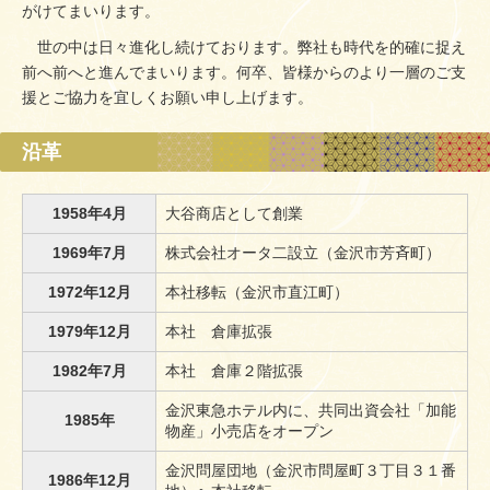
がけてまいります。
世の中は日々進化し続けております。弊社も時代を的確に捉え
前へ前へと進んでまいります。何卒、皆様からのより一層のご支
援とご協力を宜しくお願い申し上げます。
沿革
1958年4月
大谷商店として創業
1969年7月
株式会社オータ二設立（金沢市芳斉町）
1972年12月
本社移転（金沢市直江町）
1979年12月
本社 倉庫拡張
1982年7月
本社 倉庫２階拡張
金沢東急ホテル内に、共同出資会社「加能
1985年
物産」小売店をオープン
金沢問屋団地（金沢市問屋町３丁目３１番
1986年12月