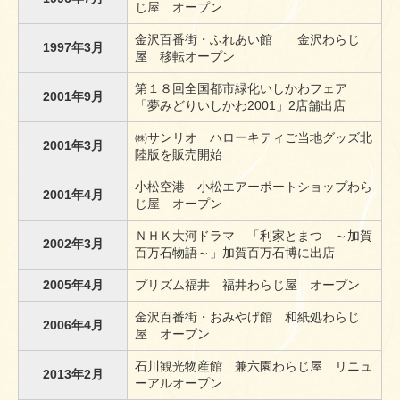
じ屋 オープン
金沢百番街・ふれあい館 金沢わらじ
1997年3月
屋 移転オープン
第１８回全国都市緑化いしかわフェア
2001年9月
「夢みどりいしかわ2001」2店舗出店
㈱サンリオ ハローキティご当地グッズ北
2001年3月
陸版を販売開始
小松空港 小松エアーポートショップわら
2001年4月
じ屋 オープン
ＮＨＫ大河ドラマ 「利家とまつ ～加賀
2002年3月
百万石物語～」加賀百万石博に出店
2005年4月
プリズム福井 福井わらじ屋 オープン
金沢百番街・おみやげ館 和紙処わらじ
2006年4月
屋 オープン
石川観光物産館 兼六園わらじ屋 リニュ
2013年2月
ーアルオープン