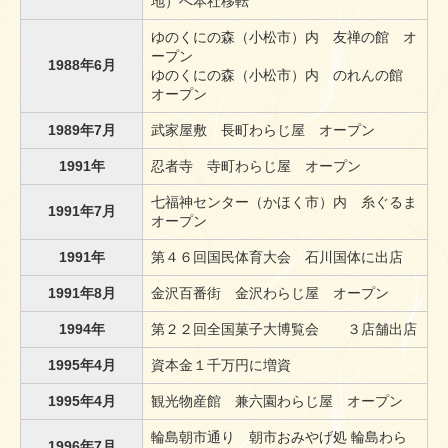
地）へ本社移転
ゆのくにの森（小松市）内 友禅の館 オ
ープン
1988年6月
ゆのくにの森（小松市）内 のれんの館
オープン
1989年7月
武家屋敷 長町わらじ屋 オープン
1991年
忍者寺 寺町わらじ屋 オープン
七福神センター（かほく市）内 糸ぐるま
1991年7月
オープン
1991年
第４６回国民体育大会 石川国体に出店
1991年8月
金沢百番街 金沢わらじ屋 オープン
1994年
第２２回全国菓子大博覧会 ３店舗出店
1995年4月
資本金１千万円に増資
1995年4月
観光物産館 兼六園わらじ屋 オープン
輪島朝市通り 朝市おみやげ処 輪島わら
1996年7月