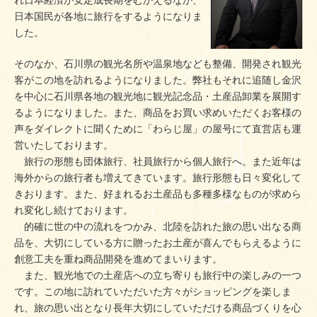
日本国民が各地に旅行をするようになりま
した。
そのなか、石川県の観光名所や温泉地なども整備、開発され観光
客がこの地を訪れるようになりました。弊社もそれに追随し金沢
を中心に石川県各地の観光地に観光記念品・土産品卸業を展開す
るようになりました。また、商品をお買い求めいただくお客様の
声をダイレクトに聞くために「わらじ屋」の屋号にて直営店も運
営いたしております。
旅行の形態も団体旅行、社員旅行から個人旅行へ。また近年は
海外からの旅行者も増えてきています。旅行形態も日々変化して
きおります。また、好まれるお土産品も多種多様なものが求めら
れ変化し続けております。
的確に世の中の流れをつかみ、北陸を訪れた旅の思い出なる商
品を、大切にしている方に贈ったお土産が喜んでもらえるように
創意工夫を重ね商品開発を進めてまいります。
また、観光地での土産店への立ち寄りも旅行中の楽しみの一つ
です。この地に訪れていただいた方々がショッピングを楽しま
れ、旅の思い出となり長年大切にしていただける商品づくりを心